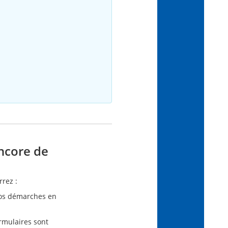
ncore de
rez :
vos démarches en
rmulaires sont