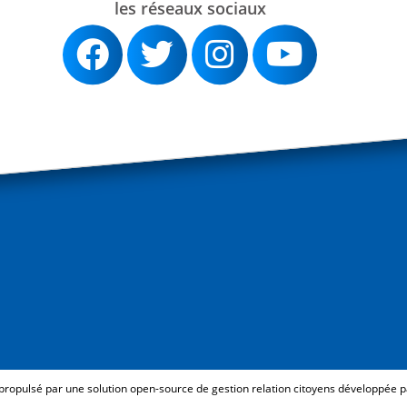
les réseaux sociaux
 propulsé par une solution open-source de gestion relation citoyens développée 