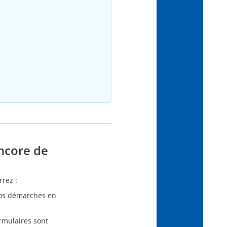
ncore de
rez :
vos démarches en
rmulaires sont