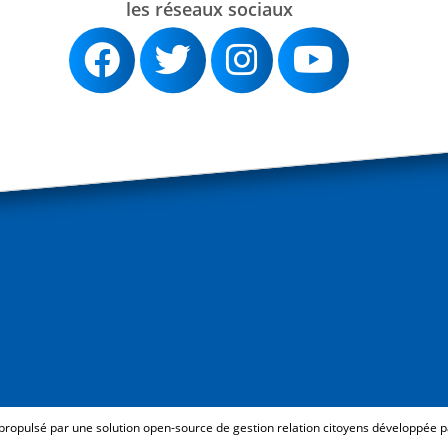
les réseaux sociaux
 propulsé par une solution open-source de gestion relation citoyens développée 